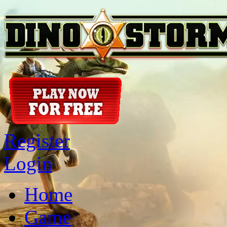
Register
Login
Home
Game