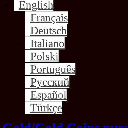
English
Français
Deutsch
Italiano
Polski
Português
Русский
Español
Türkçe
Gold/Gold Coins purc