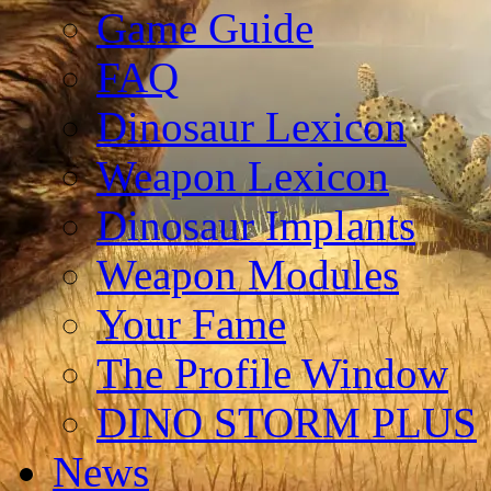
Game Guide
FAQ
Dinosaur Lexicon
Weapon Lexicon
Dinosaur Implants
Weapon Modules
Your Fame
The Profile Window
DINO STORM PLUS
News