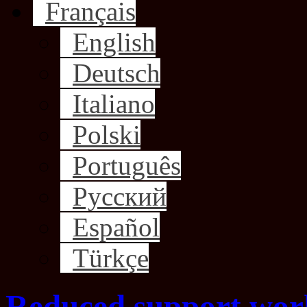
Français
English
Deutsch
Italiano
Polski
Português
Русский
Español
Türkçe
Reduced support wor