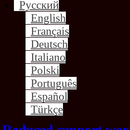
Русский
English
Français
Deutsch
Italiano
Polski
Português
Español
Türkçe
Reduced support work