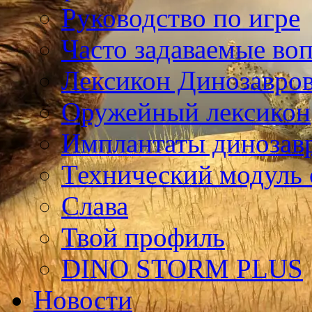
Руководство по игре
Часто задаваемые во
Лексикон Динозавро
Оружейный лексикон
Имплантаты динозав
Технический модуль
Слава
Твой профиль
DINO STORM PLUS
Новости