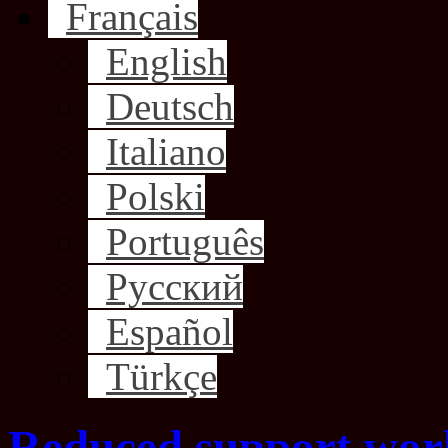
Français
English
Deutsch
Italiano
Polski
Português
Русский
Español
Türkçe
Reduced support work