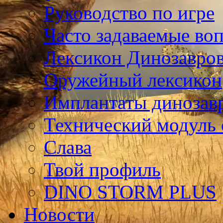
Руководство по игре
Часто задаваемые во
Лексикон Динозавро
Оружейный лексикон
Имплантаты динозав
Технический модуль
Слава
Твой профиль
DINO STORM PLUS
Новости