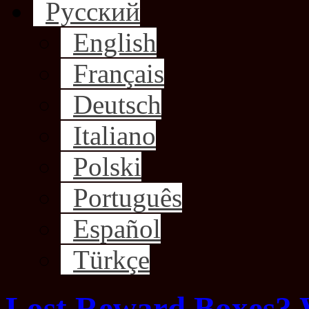
Русский
English
Français
Deutsch
Italiano
Polski
Português
Español
Türkçe
Lost Reward Boxes? 