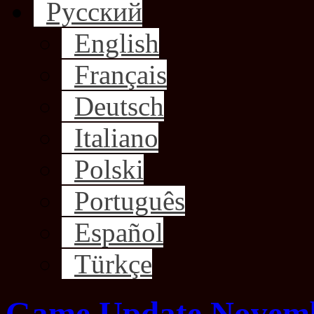
Русский
English
Français
Deutsch
Italiano
Polski
Português
Español
Türkçe
Game Update Novembe