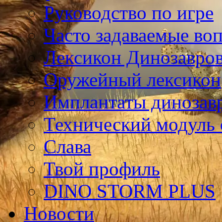
Руководство по игре
Часто задаваемые во
Лексикон Динозавро
Оружейный лексикон
Имплантаты динозав
Технический модуль
Слава
Твой профиль
DINO STORM PLUS
Новости