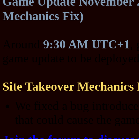
Game Update November 2,
Mechanics Fix)
Around
9:30 AM UTC+1
,
game update to be deployed
Site Takeover Mechanics 
We fixed a bug introduc
that could cause the game