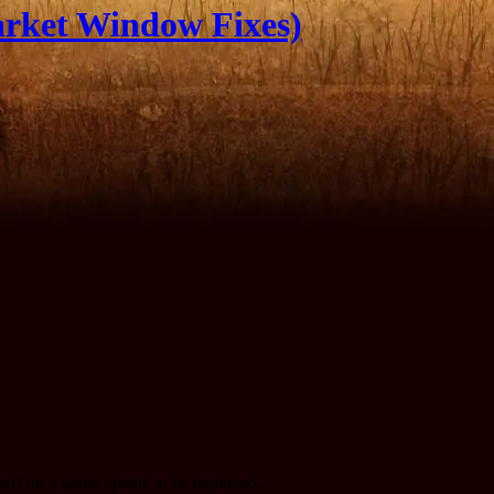
rket Window Fixes)
start for a game update to be deployed.