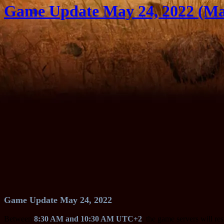
Game Update May 24, 2022 (Ma
Game Update May 24, 2022
Between
8:30 AM and 10:30 AM UTC+2
, the game servers will re