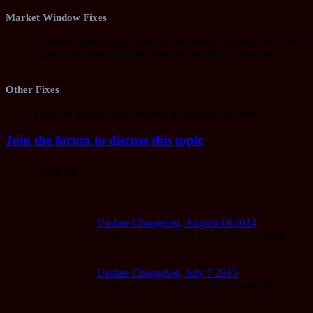
Market Window Fixes
Fixed the flickering of icons in the market window that occurre
Fixed a potential crashing issue for the market window.
Other Fixes
Fixed an internal issue regarding premium auctions.
Join the forum to discuss this topic
Changelog
Update Changelog, August 19 2014
19 августа 2015 8:00 ДП | No Comments
Update Changelog, July 7 2015
07 июля 2015 7:00 ДП | No Comments