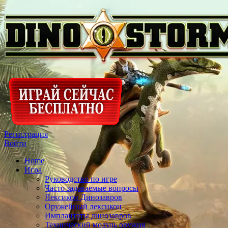
Регистрация
Войти
Home
Игра
Руководство по игре
Часто задаваемые вопросы
Лексикон Динозавров
Оружейный лексикон
Имплантаты динозавров
Технический модуль оружия