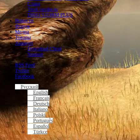
Слава
Твой профиль
DINO STORM PLUS
Новости
Форум
Медиа
Товары
Аккаунт
Download Client
Support
RSS Feed
Twitter
Facebook
Русский
English
Français
Deutsch
Italiano
Polski
Português
Español
Türkçe