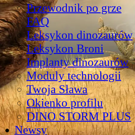
Przewodnik po grze
FAQ
Leksykon dinozaurów
Leksykon Broni
Implanty dinozaurów
Moduly technologii
Twoja Sława
Okienko profilu
DINO STORM PLUS
Newsy