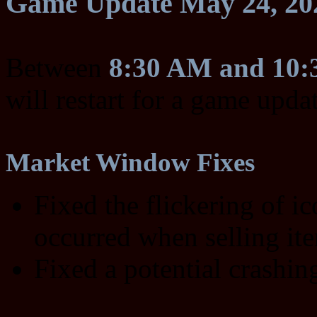
Game Update May 24, 20
Between
8:30 AM and 10
will restart for a game upda
Market Window Fixes
Fixed the flickering of i
occurred when selling it
Fixed a potential crashin