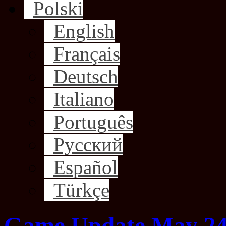
Polski
English
Français
Deutsch
Italiano
Português
Русский
Español
Türkçe
Game Update May 24