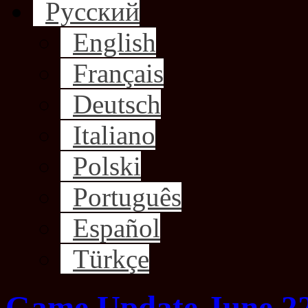
Русский
English
Français
Deutsch
Italiano
Polski
Português
Español
Türkçe
Game Update June 22