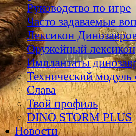
Руководство по игре
Часто задаваемые во
Лексикон Динозавро
Оружейный лексикон
Имплантаты динозав
Технический модуль
Слава
Твой профиль
DINO STORM PLUS
Новости