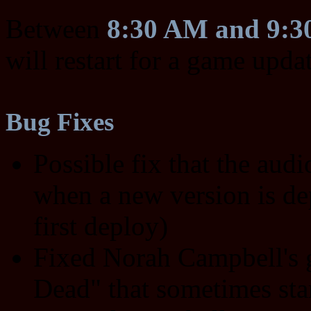
Between
8:30 AM and 9:
will restart for a game upda
Bug Fixes
Possible fix that the audi
when a new version is dep
first deploy)
Fixed Norah Campbell's 
Dead" that sometimes sta