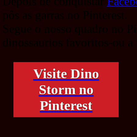
Depois de conquistar
Face
pôs as garras no Pinterest.
Segue o nosso quadro no Pin
dinossaurios favoritos-ou a
Visite Dino
Storm no
Pinterest