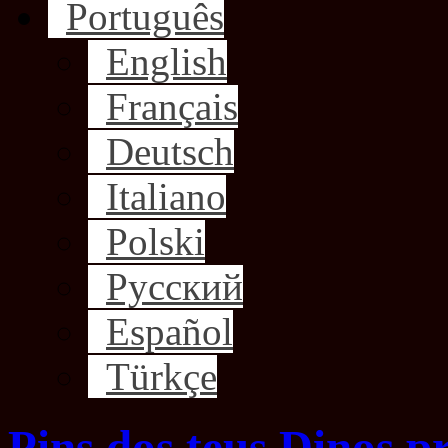
Português
English
Français
Deutsch
Italiano
Polski
Русский
Español
Türkçe
Pins dos teus Dinos p