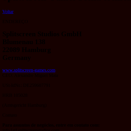
Voltar
ENDEREÇO
Splitscreen Studios GmbH
Blumenau 138
22089 Hamburg
Germany
www.splitscreen-games.com
CEO: Alexandre Miguel Maia
USt-IdNr.: DE259607791
HRB 105028
(Amtsgericht Hamburg)
Contato
Para assuntos de negócios, entre em contato com:
info [at] splitscreenstudios.com