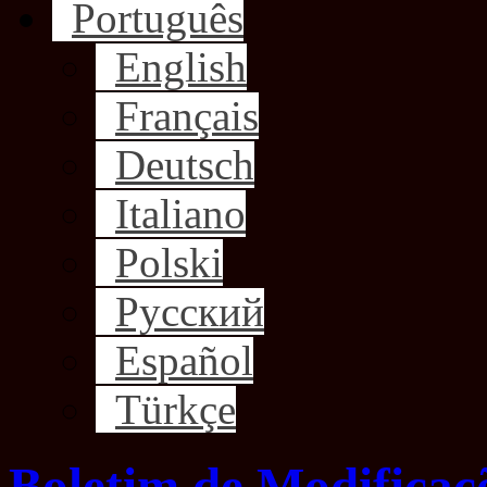
Português
English
Français
Deutsch
Italiano
Polski
Русский
Español
Türkçe
Boletim de Modificaçõ