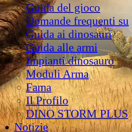
Guida del gioco
Domande frequenti su
Guida ai dinosauri
Guida alle armi
Impianti dinosauro
Moduli Arma
Fama
Il Profilo
DINO STORM PLUS
Notizie