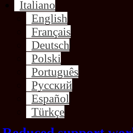
Italiano
English
Français
Deutsch
Polski
Português
Русский
Español
Türkçe
Reduced support work