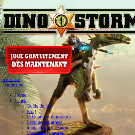
S'inscrire
Connexion
Home
Le jeu
Guide du jeu
FAQ
Lexique des dinosaures
Lexique des armes
Implants de dinosaure
Modules des armes