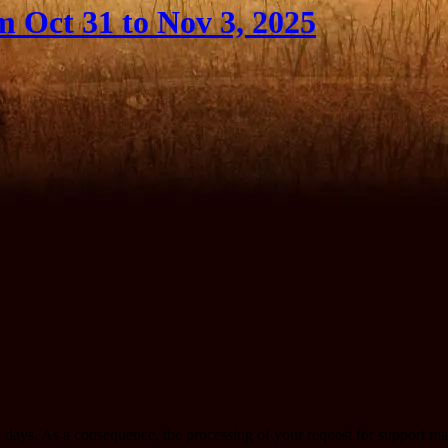
 Oct 31 to Nov 3, 2025
few days. As a consequence, the processing of your request for support 