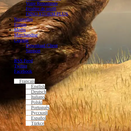
Votre Renommée
Fenêtre de profil
DINO STORM PLUS
Nouvelles
Forum
Media
Marchandise
Compte
Download Client
Support
RSS Feed
Twitter
Facebook
Français
English
Deutsch
Italiano
Polski
Português
Русский
Español
Türkçe