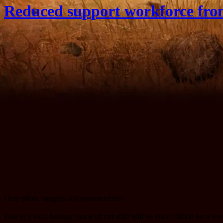
Reduced support workforce from
Dear pilots, rangers and commanders!
Due to a local holiday, some of our staff will be out of office for a 