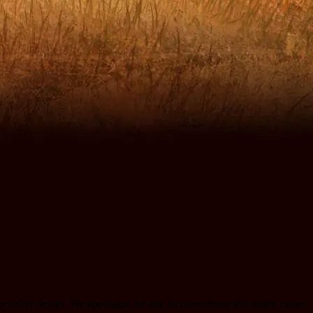
may suffer delays. We apologize for any inconvenience this might cause.