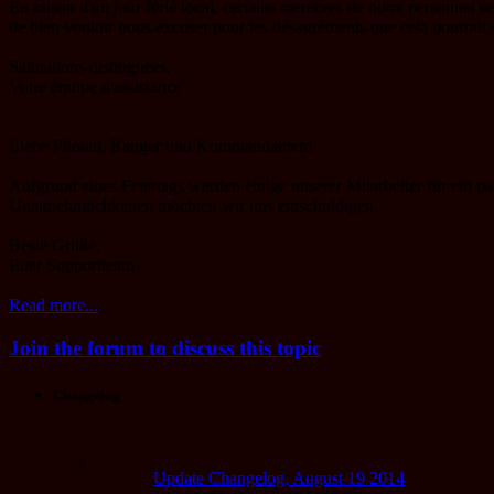
En raison d'un jour férié local, certains membres de notre personnel s
de bien vouloir nous excuser pour les désagréments que cela pourrait 
Salutations distinguées,
Votre équipe d'assistance
Liebe Piloten, Ranger und Kommandanten!
Aufgrund eines Feiertags werden einige unserer Mitarbeiter für ein 
Unannehmlichkeiten möchten wir uns entschuldigen.
Beste Grüße,
Euer Supportteam
Read more...
Join the forum to discuss this topic
Changelog
Update Changelog, August 19 2014