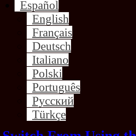
Español
English
Français
Deutsch
Italiano
Polski
Português
Русский
Türkçe
Switch From Using th