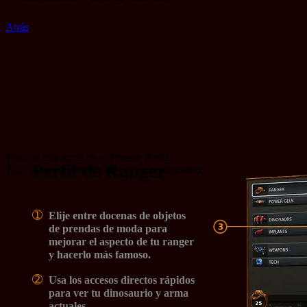
Atrás
>
Todo se está junto en el Potente Perfil.
Perfil de Ranger
Todo tu equipamiento, en cualquier momento.
➀
Elije entre docenas de objetos
de prendas de moda para
mejorar el aspecto de tu ranger
y hacerlo más famoso.
➁
Usa los accesos directos rápidos
para ver tu dinosaurio y arma
actuales.