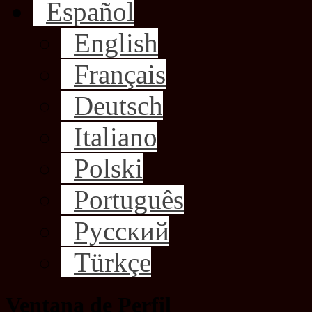
Español
English
Français
Deutsch
Italiano
Polski
Português
Русский
Türkçe
Ventana de Perfil