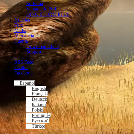
Su Fama
Ventana de Perfil
DINO STORM PLUS
Noticias
Foro
Media
Mercancía
Cuenta
Download Client
Support
RSS Feed
Twitter
Facebook
Español
English
Français
Deutsch
Italiano
Polski
Português
Русский
Türkçe