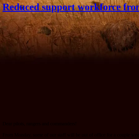
Reduced support workforce from
Dear pilots, rangers and commanders!
From Monday, some of our staff will be out of office for a couple we