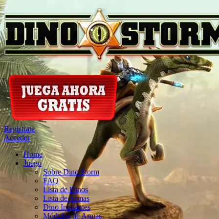
Registrate
Acceder
Home
Juego
Sobre Dino Storm
FAQ
Lista de Dinos
Lista de Armas
Dino Implantes
Módulos de Armas