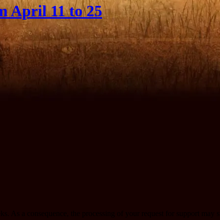
 April 11 to 25
eks. As a consequence, the processing of your request for support may s