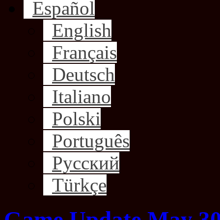
Español
English
Français
Deutsch
Italiano
Polski
Português
Русский
Türkçe
Game Update May 30,