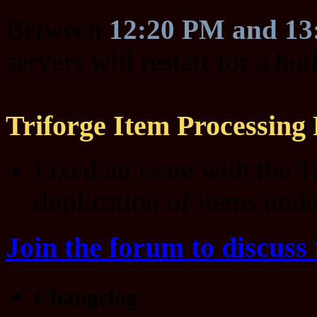
Between
12:20 PM and 1
servers will restart for a ho
Triforge Item Processing 
Fixed an issue with the T
duplication of items unde
Join the forum to discuss 
Changelog