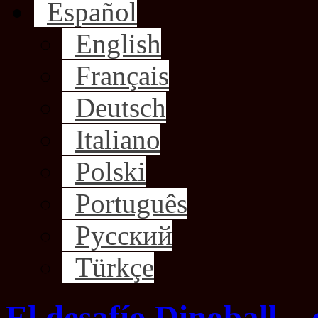
Español
English
Français
Deutsch
Italiano
Polski
Português
Русский
Türkçe
El desafío Dinoball –