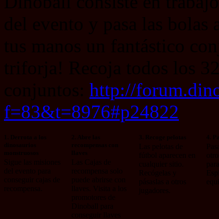
Dinoball consiste en trabaj
del evento y pasa las bolas 
tus manos un fantástico conj
triforja! Recoja todos los 3
conjuntos:
http://forum.di
f=83&t=8976#p24822
1. Derrota a los
2. Abre las
3. Recoge pelotas
4. P
dinosaurios
recompensas con
Las pelotas de
Pasa
monstruosos
llaves
fútbol aparecen en
otro
Sigue las misiones
Las Cajas de
cualquier sitio.
para
del evento para
recompensa solo
Recógelas y
Espí
conseguir cajas de
puede abrirse con
pásaslas a otros
equ
recompensa.
llaves. Visita a los
jugadores.
promotores de
Dinoball para
conseguir llaves