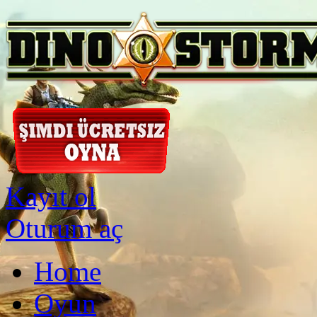
Kayıt ol
Oturum aç
Home
Oyun