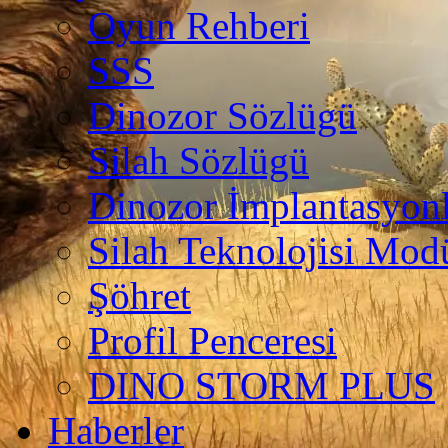
Oyun Rehberi
SSS
Dinozor Sözlügü
Silah Sözlügü
Dinozor İmplantasyonl
Silah Teknolojisi Modü
Şöhret
Profil Penceresi
DINO STORM PLUS
Haberler