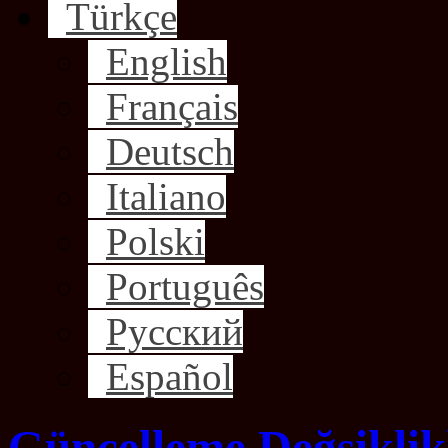
Türkçe
English
Français
Deutsch
Italiano
Polski
Português
Русский
Español
Güncelleme Değşiklik