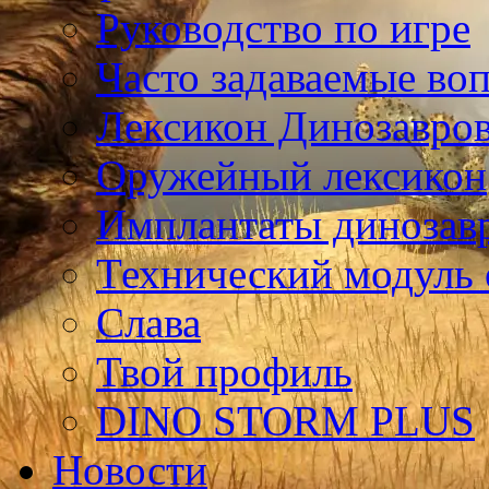
Руководство по игре
Часто задаваемые во
Лексикон Динозавро
Оружейный лексикон
Имплантаты динозав
Технический модуль
Слава
Твой профиль
DINO STORM PLUS
Новости