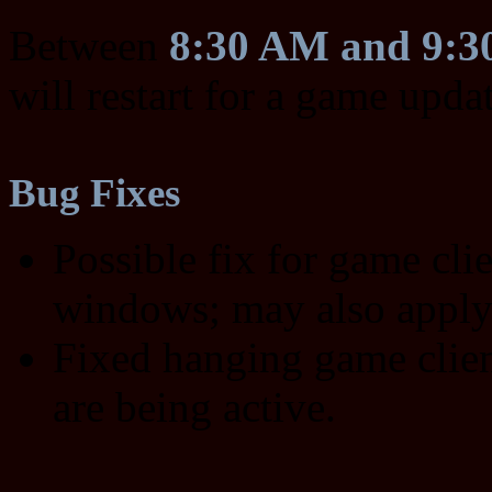
Between
8:30 AM and 9:
will restart for a game upda
Bug Fixes
Possible fix for game cli
windows; may also apply 
Fixed hanging game clie
are being active.