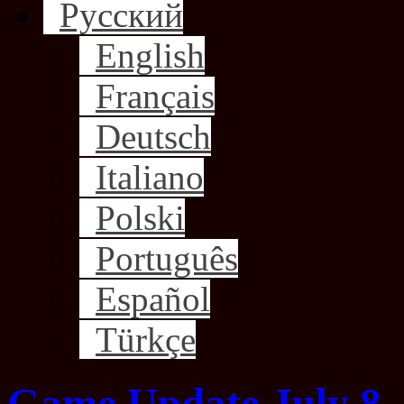
Русский
English
Français
Deutsch
Italiano
Polski
Português
Español
Türkçe
Game Update July 8,