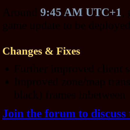
Around
9:45 AM UTC+1
,
game update to be deployed
Changes & Fixes
Further improved client s
Improved zone/map transi
black) frames inbetween
Join the forum to discuss 