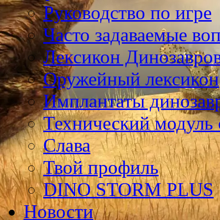
Руководство по игре
Часто задаваемые во
Лексикон Динозавро
Оружейный лексикон
Имплантаты динозав
Технический модуль
Слава
Твой профиль
DINO STORM PLUS
Новости