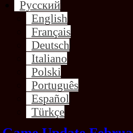
Русский
English
Français
Deutsch
Italiano
Polski
Português
Español
Türkçe
Game Update February