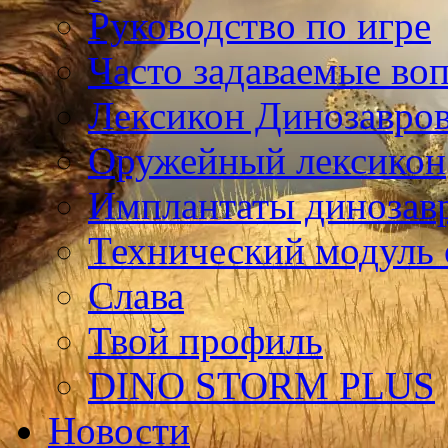
Руководство по игре
Часто задаваемые во
Лексикон Динозавро
Оружейный лексикон
Имплантаты динозав
Технический модуль
Слава
Твой профиль
DINO STORM PLUS
Новости