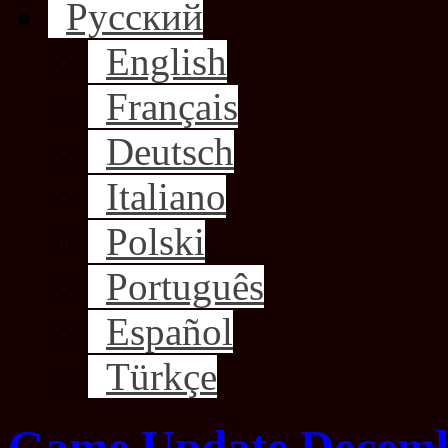
Русский
English
Français
Deutsch
Italiano
Polski
Português
Español
Türkçe
Game Update Decemb