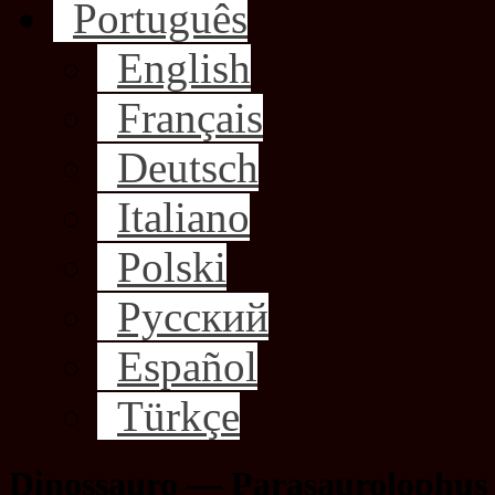
Português
English
Français
Deutsch
Italiano
Polski
Русский
Español
Türkçe
Dinossauro — Parasaurolophus