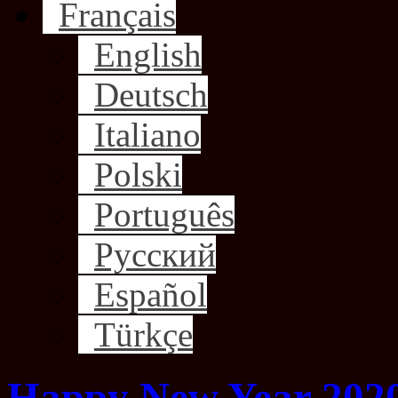
Français
English
Deutsch
Italiano
Polski
Português
Русский
Español
Türkçe
Happy New Year 2020