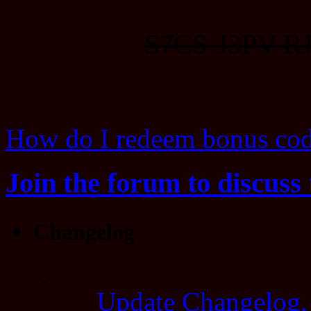
S7CS-J3PV-R
How do I redeem bonus co
Join the forum to discuss 
Changelog
Update Changelog,