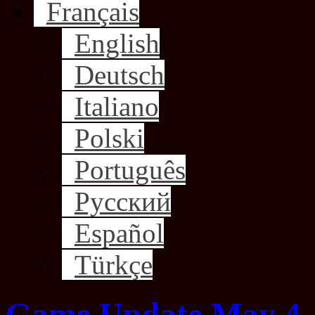
Français
English
Deutsch
Italiano
Polski
Português
Русский
Español
Türkçe
Game Update May 4,