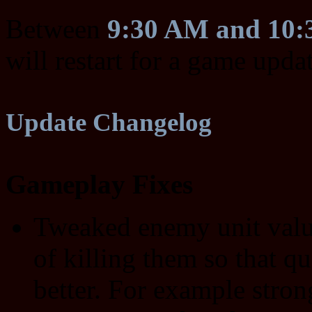
Between
9:30 AM and 10
will restart for a game upda
Update Changelog
Gameplay Fixes
Tweaked enemy unit value
of killing them so that 
better. For example stron