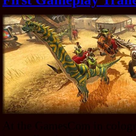
At the GamesCom in cologn