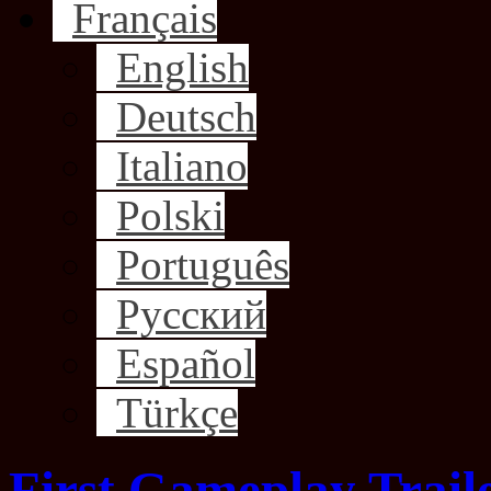
Français
English
Deutsch
Italiano
Polski
Português
Русский
Español
Türkçe
First Gameplay Trail