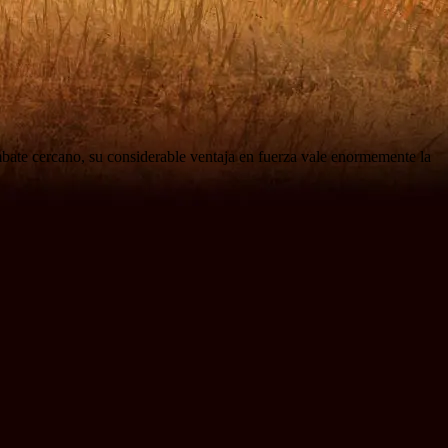
bate cercano, su considerable ventaja en fuerza vale enormemente la