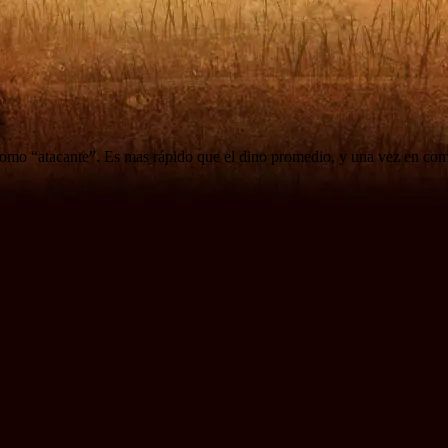
 como “atacante”. Es mas rápido que el dino promedio, y una vez en com