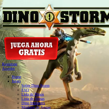
Registrate
Acceder
Home
Juego
Sobre Dino Storm
FAQ
Lista de Dinos
Lista de Armas
Dino Implantes
Módulos de Armas