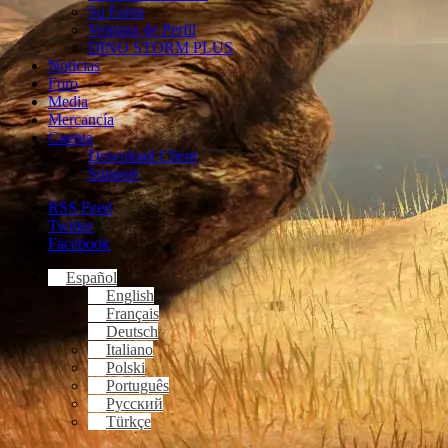
Su Fama
Ventana de Perfil
DINO STORM PLUS
Noticias
Foro
Media
Mercancía
Cuenta
Download Client
Support
RSS Feed
Twitter
Facebook
Español
English
Français
Deutsch
Italiano
Polski
Português
Русский
Türkçe