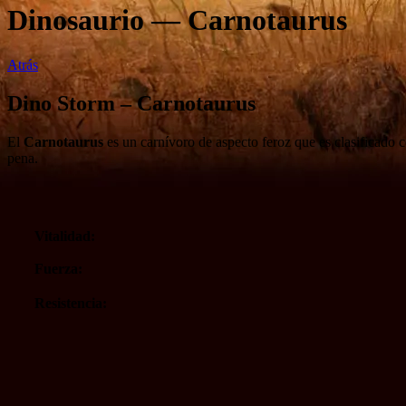
Dinosaurio — Carnotaurus
Atrás
Dino Storm – Carnotaurus
El
Carnotaurus
es un carnívoro de aspecto feroz que es clasificado
pena.
Vitalidad:
Fuerza:
Resistencia: