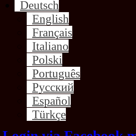
Deutsch
English
Français
Italiano
Polski
Português
Русский
Español
Türkçe
Login via Facebook m