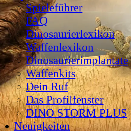
Spieleführer
FAQ
Dinosaurierlexikon
Waffenlexikon
Dinosaurierimplantate
Waffenkits
Dein Ruf
Das Profilfenster
DINO STORM PLUS
Neuigkeiten