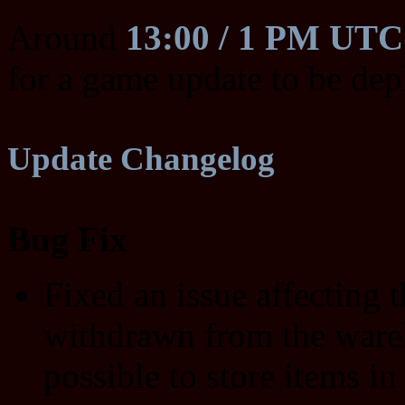
Around
13:00 / 1 PM UT
for a game update to be dep
Update Changelog
Bug Fix
Fixed an issue affecting 
withdrawn from the wareh
possible to store items i