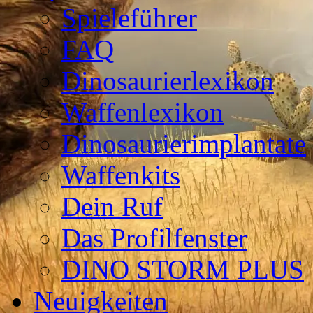
Spieleführer
FAQ
Dinosaurierlexikon
Waffenlexikon
Dinosaurierimplantate
Waffenkits
Dein Ruf
Das Profilfenster
DINO STORM PLUS
Neuigkeiten