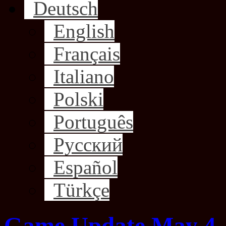
Deutsch
English
Français
Italiano
Polski
Português
Русский
Español
Türkçe
Game Update May 4, 