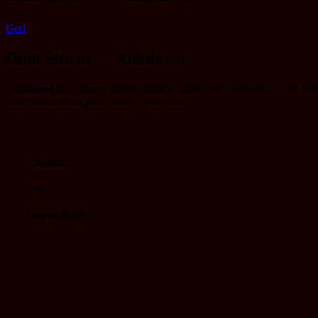
Geri
Dino Storm — Ankilozor
Ankilozor
tank görevi gören oldukça sağlam bir dinozordur. Çok yükse
diğer dinozorlara göre oldukça yavaştır.
Canlılık:
Güç:
Dayanıklılık: