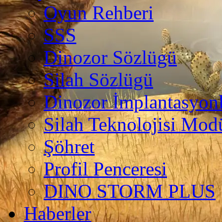
Oyun Rehberi
SSS
Dinozor Sözlügü
Silah Sözlügü
Dinozor İmplantasyonl
Silah Teknolojisi Modü
Şöhret
Profil Penceresi
DINO STORM PLUS
Haberler