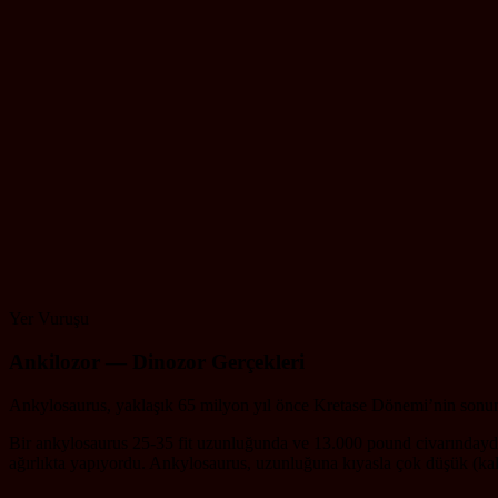
Yer Vuruşu
Ankilozor — Dinozor Gerçekleri
Ankylosaurus, yaklaşık 65 milyon yıl önce Kretase Dönemi’nin sonun
Bir ankylosaurus 25-35 fit uzunluğunda ve 13.000 pound civarındaydı,
ağırlıkta yapıyordu. Ankylosaurus, uzunluğuna kıyasla çok düşük (kalça