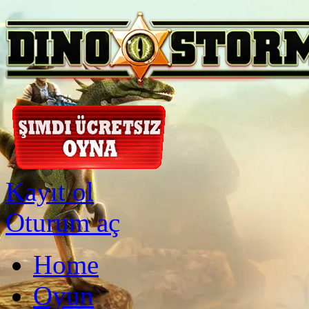
Kayıt ol
Oturum aç
Home
Oyun