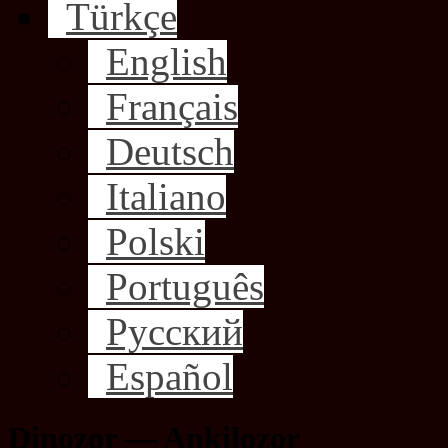
Türkçe
English
Français
Deutsch
Italiano
Polski
Português
Русский
Español
Dinozor — Ankilozor